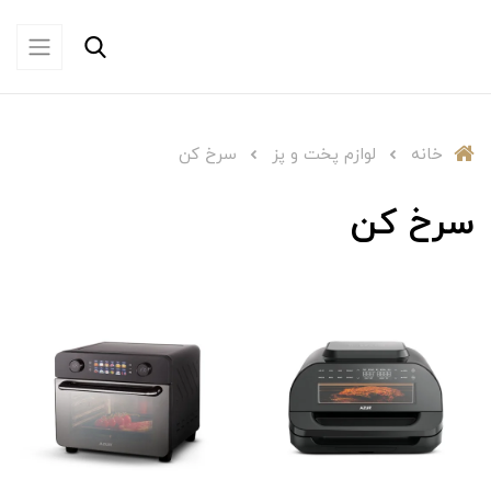
خانه
لوازم پخت و پز
سرخ کن
سرخ کن