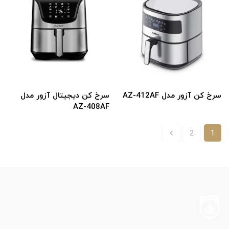
سرخ کن آزور مدل AZ-412AF
سرخ کن دیجیتال آزور مدل
AZ-408AF
2
1