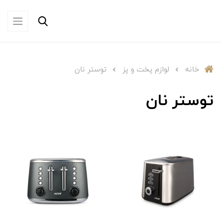
خانه
لوازم پخت و پز
توستر نان
توستر نان