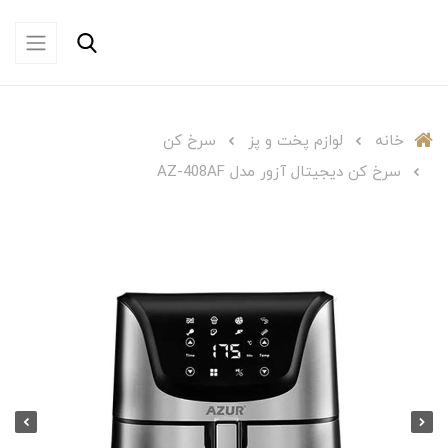
خانه
لوازم پخت و پز
سرخ کن
سرخ کن دیجیتال آزور مدل AZ-408AF