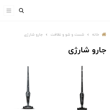
خانه
شست و شو و نظافت
جارو شارژی
جارو شارژی