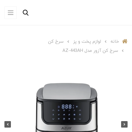
خانه
لوازم پخت و پز
سرخ کن
سرخ کن آزور مدل AZ-443AH