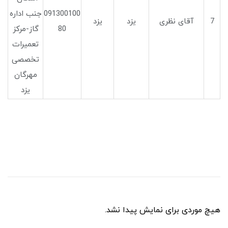
091300100
جنب اداره
7
آقای نظری
یزد
یزد
80
گاز-مرکز
تعمیرات
تخصصی
مهرگان
یزد
هیچ موردی برای نمایش پیدا نشد.