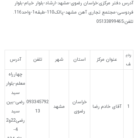
آدرس دفتر مرکزی:خراسان رضوی-مشهد-ارشاد-بلوار خیام-بلوار
فردوسی-مجتمع تجاری آهن مشهد-پالک110-طبقه1-واحد116.
تلفن:05133899465
ردی
عنوان مرکز
استان
شهر
تلفن
آدرس
ف
چهارراه
معلم-بلوار
سید
خراسان
093345792
رضی-بین
1
آقای خادم رضا
مشهد
رضوی
13
سید
رضی22و2
4-