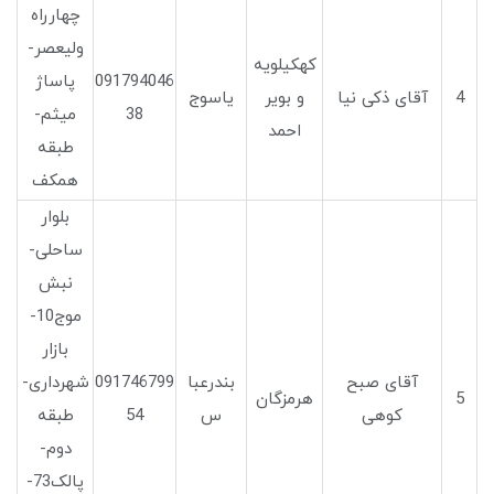
چهارراه
ولیعصر-
کهکیلویه
091794046
پاساژ
4
آقای ذکی نیا
و بویر
یاسوج
38
میثم-
احمد
طبقه
همکف
بلوار
ساحلی-
نبش
موج10-
بازار
آقای صبح
بندرعبا
091746799
شهرداری-
5
هرمزگان
کوهی
س
54
طبقه
دوم-
پالک73-