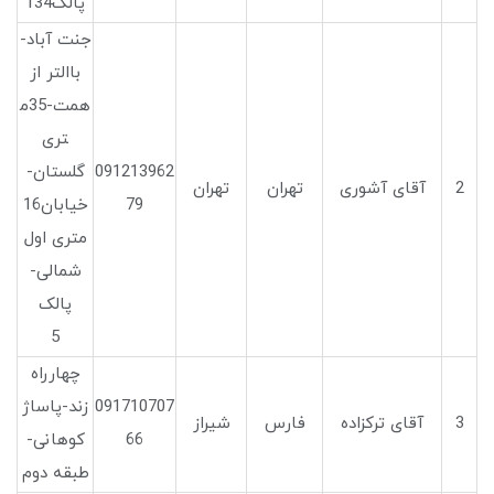
پالک134
جنت آباد-
باالتر از
همت-35م
تری
091213962
گلستان-
2
آقای آشوری
تهران
تهران
79
خیابان16
متری اول
شمالی-
پالک
5
چهارراه
091710707
زند-پاساژ
3
آقای ترکزاده
فارس
شیراز
66
کوهانی-
طبقه دوم