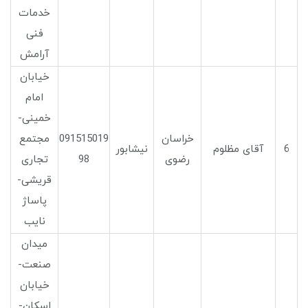
خدمات
فنی
آرامش
خیابان
امام
خمینی-
خراسان
091515019
مجتمع
6
آقای مظلوم
نیشابور
رضوی
98
تجاری
قریشی-
پاساژ
نایب
میدان
صنعت-
خیابان
اسکان-