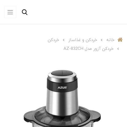
خانه
خردکن و غذاساز
خردکن
خردکن آزور مدل AZ-832CH