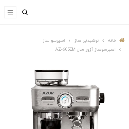
خانه
نوشیدنی ساز
اسپرسو ساز
اسپرسوساز آزور مدل AZ-665EM