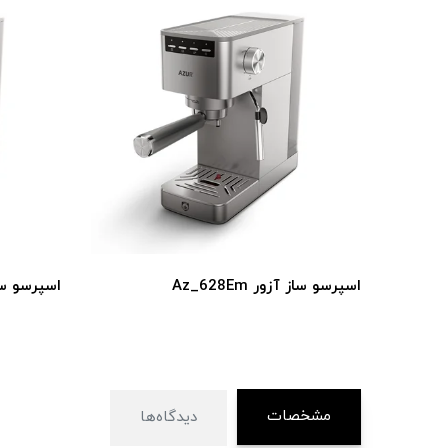
اسپرسو ساز آزور Az_628Em
اسپرسو ساز آز
مشخصات
دیدگاه‌ها