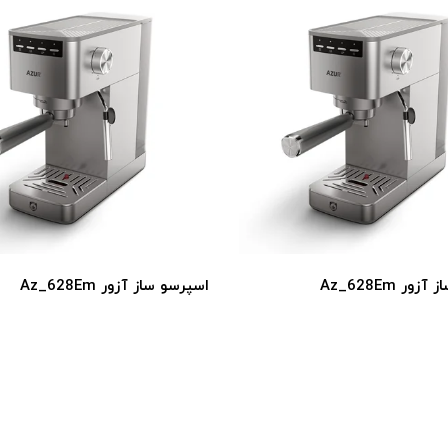
ور Az_628Em
اسپرسو ساز آزور Az_628Em