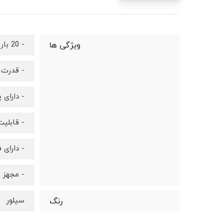
- 20 بار فشار
ویژگی ها
- قدرت موتو
- دارای 
- قابلی
- دارای 
- مجهز ب
سیلور
رنگ