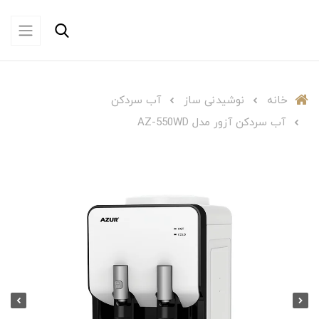
خانه
نوشیدنی ساز
آب سردکن
آب سردکن آزور مدل AZ-550WD