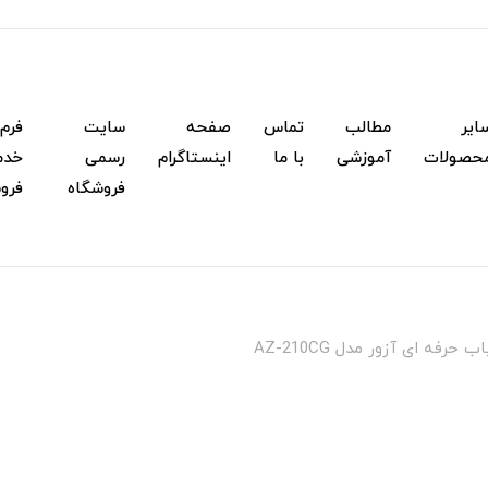
ایر
مطالب
تماس
صفحه
سایت
فرم
حصولات
آموزشی
با ما
اینستاگرام
رسمی
خدم
فروشگاه
فرو
 حرفه ای آزور مدل AZ-210CG