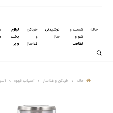
خانه
شست و
نوشیدنی
خردکن
لوازم
س
شو و
ساز
و
پخت
م
نظافت
غذاساز
و پز
خانه
خردکن و غذاساز
آسیاب قهوه
آسیاب