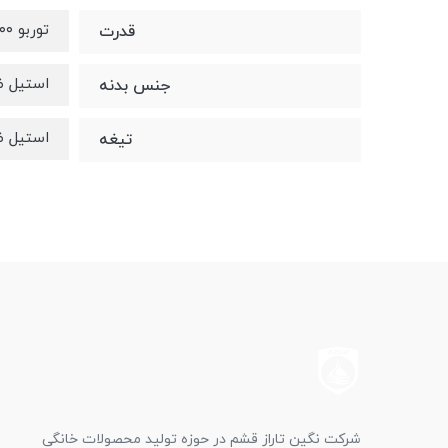
توربو ۳۰۰ وات
قدرت
استیل ض
جنس بدنه
استیل ض
تیغه
شرکت نگین تاراز قشم در حوزه تولید محصولات خانگی