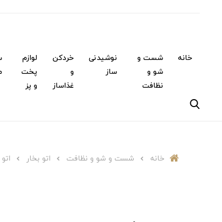
خانه
شست و
نوشیدنی
خردکن
لوازم
س
شو و
ساز
و
پخت
م
نظافت
غذاساز
و پز
خانه
شست و شو و نظافت
اتو بخار
اتو ب