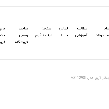
ایر
مطالب
تماس
صفحه
سایت
فرم
حصولات
آموزشی
با ما
اینستاگرام
رسمی
خدم
فروشگاه
فرو
خار آزور مدل AZ-129SI