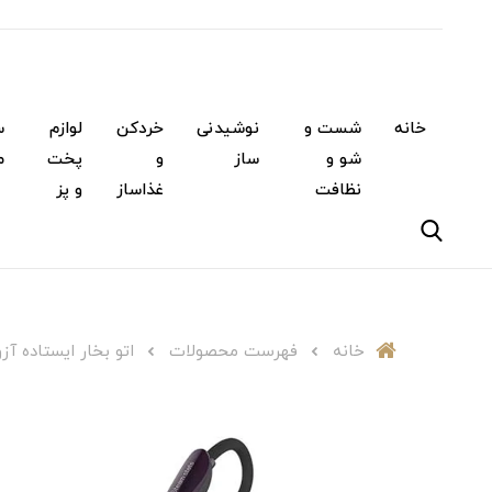
خانه
شست و
نوشیدنی
خردکن
لوازم
س
شو و
ساز
و
پخت
م
نظافت
غذاساز
و پز
خانه
فهرست محصولات
اتو بخار ایستاده آزور مدل