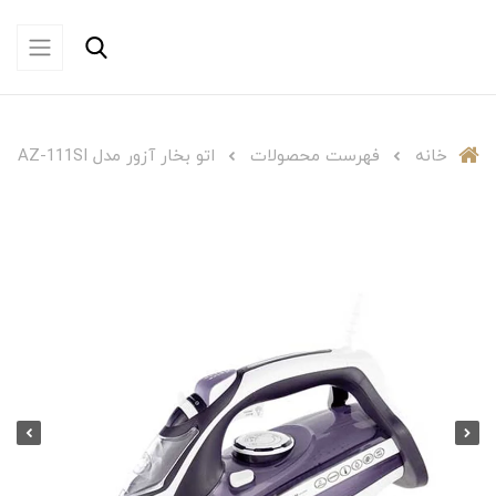
خانه
فهرست محصولات
اتو بخار آزور مدل AZ-111SI