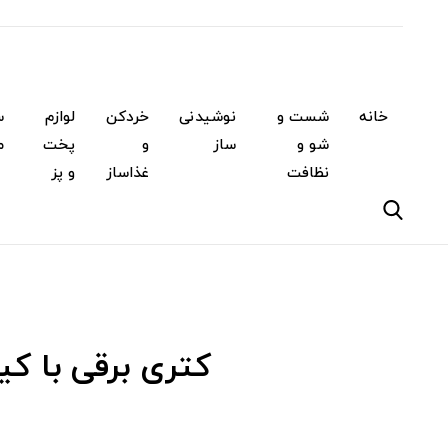
خانه
شست و
نوشیدنی
خردکن
لوازم
س
شو و
ساز
و
پخت
م
نظافت
غذاساز
و پز
کتری برقی با ک