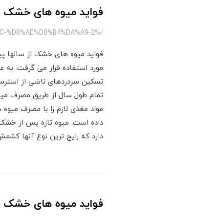
فواید میوه های خشک
/%D9%81%D9%88%D8%A7%DB%8C%D8%AF-%D9%85%DB%8C%D9%88%D9%87-%D9%87%D8%A7%DB%8C-%D8%AE%D8%B4%DA%A9-2
فواید میوه های خشک از سالها 
مورد استفاده قرار می گرفت. به 
تسکین سردردهای ناشی از استرس و 
تمام طول سال از طریق مصرف میوه
مواد مغذی لازم را با مصرف میوه
داده است. میوه تازه پس از خشک
دارد که رایج ترین نوع آنها کش
فواید میوه های خشک