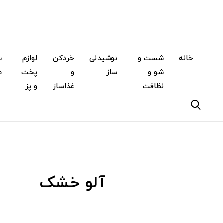
خانه
شست و
نوشیدنی
خردکن
لوازم
س
شو و
ساز
و
پخت
م
نظافت
غذاساز
و پز
آلو خشک