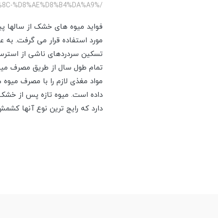
/%D9%81%D9%88%D8%A7%DB%8C%D8%AF-%D9%85%DB%8C%D9%88%D9%87-%D9%87%D8%A7%DB%8C-%D8%AE%D8%B4%DA%A9
فواید میوه های خشک از سالها 
مورد استفاده قرار می گرفت. به 
تسکین سردردهای ناشی از استرس و 
تمام طول سال از طریق مصرف میوه
مواد مغذی لازم را با مصرف میوه
داده است. میوه تازه پس از خشک
دارد که رایج ترین نوع آنها کش